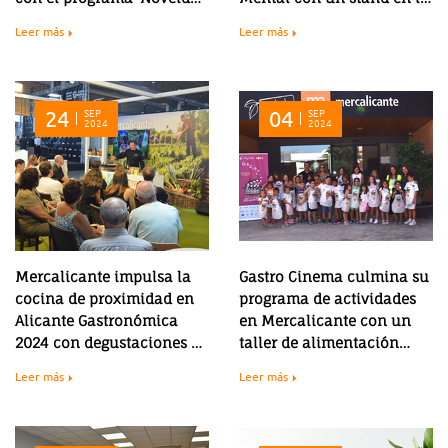
Incluye'
Plaza del Ayuntamiento
Leer más
Leer más
24
SEP
04
SEP
2024
2024
Mercalicante impulsa la
Gastro Cinema culmina su
cocina de proximidad en
programa de actividades
Alicante Gastronómica
en Mercalicante con un
2024 con degustaciones y
taller de alimentación
showcookings
saludable para niños y
Leer más
Leer más
niñas