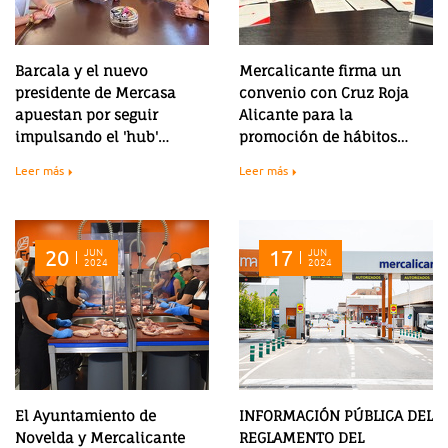
Barcala y el nuevo
Mercalicante firma un
presidente de Mercasa
convenio con Cruz Roja
apuestan por seguir
Alicante para la
impulsando el 'hub'
promoción de hábitos
agroalimentario de
saludables
Leer más
Leer más
Mercalicante
20
JUN
17
JUN
2024
2024
El Ayuntamiento de
INFORMACIÓN PÚBLICA DEL
Novelda y Mercalicante
REGLAMENTO DEL