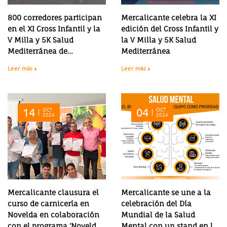
800 corredores participan
Mercalicante celebra la XI
en el XI Cross Infantil y la
edición del Cross Infantil y
V Milla y 5K Salud
la V Milla y 5K Salud
Mediterránea de
Mediterránea
Mercalicante
Leer más
Leer más
14
OCT
04
OCT
2024
2024
Mercalicante clausura el
Mercalicante se une a la
curso de carnicería en
celebración del Día
Novelda en colaboración
Mundial de la Salud
con el programa 'Novelda
Mental con un stand en la