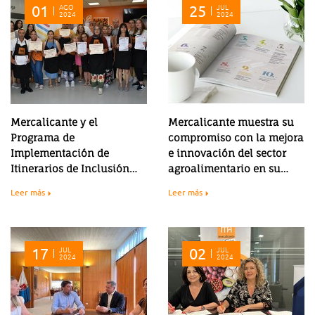
01
AGO
25
JUL
2024
2024
Mercalicante y el
Mercalicante muestra su
Programa de
compromiso con la mejora
Implementación de
e innovación del sector
Itinerarios de Inclusión
agroalimentario en su
Social del Ayto. de Aspe
Memoria de Sostenibilidad
Leer más
Leer más
impulsan curso de
2023
especialización
alimentaria para
promover la inserción
17
JUL
02
JUL
2024
2024
laboral