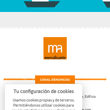
CANAL DENUNCIAS
Tu configuración de cookies
Carretera de Madrid Km. 4, 03114 Alicante, Edificio
Usamos cookies propias y de terceros.
Administrativo, planta 3ª
Permitiéndonos utilizar cookies para
966081001
merca@mercalicante.com