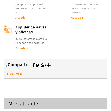
Comprueba el precio de
Si buscas una empresa
los productos en tiempo
concreta emplea nuestro
real.
buscador.
Accede
Accede
Alquiler de naves
y oficinas
Inicia, desarrolla o amplia
tu negocio con nosotros.
Accede
¡Comparte!
VOLVER
Mercalicante