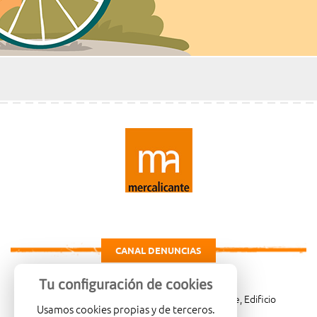
CANAL DENUNCIAS
Tu configuración de cookies
Carretera de Madrid Km. 4, 03114 Alicante, Edificio
Usamos cookies propias y de terceros.
Administrativo, planta 3ª