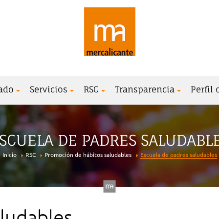
ado
Servicios
RSC
Transparencia
Perfil
SCUELA DE PADRES SALUDABL
Inicio
RSC
Promoción de hábitos saludables
Escuela de padres saludables
aludables