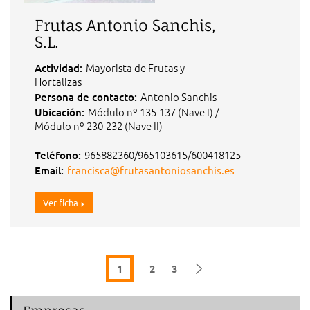
Frutas Antonio Sanchis,
S.L.
Mayorista de Frutas y
Actividad:
Hortalizas
Antonio Sanchis
Persona de contacto:
Módulo nº 135-137 (Nave I) /
Ubicación:
Módulo nº 230-232 (Nave II)
965882360/965103615/600418125
Teléfono:
Email:
francisca@frutasantoniosanchis.es
Ver ficha
1
2
3