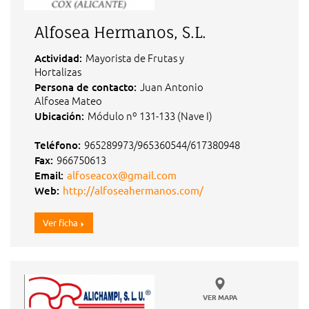
Alfosea Hermanos, S.L.
Mayorista de Frutas y
Actividad:
Hortalizas
Juan Antonio
Persona de contacto:
Alfosea Mateo
Módulo nº 131-133 (Nave I)
Ubicación:
965289973/965360544/617380948
Teléfono:
966750613
Fax:
Email:
alfoseacox@gmail.com
Web:
http://alfoseahermanos.com/
Ver ficha
VER MAPA