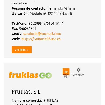
Hortalizas
Fernando Miñana
Persona de contacto:
Módulo nº 122-124 (Nave I)
Ubicación:
965289947/615476141
Teléfono:
966081301
Fax:
Email:
nandoclk@hotmail.com
Web:
https://ramonmiñana.es
Ver ficha
VER MAPA
Fruklas, S.L.
FRUKLAS
Nombre comercial: