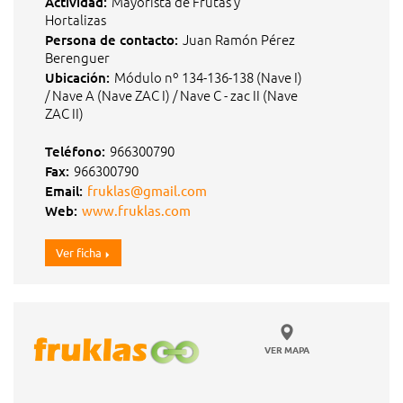
Mayorista de Frutas y
Actividad:
Hortalizas
Juan Ramón Pérez
Persona de contacto:
Berenguer
Módulo nº 134-136-138 (Nave I)
Ubicación:
/ Nave A (Nave ZAC I) / Nave C - zac II (Nave
ZAC II)
966300790
Teléfono:
966300790
Fax:
Email:
fruklas@gmail.com
Web:
www.fruklas.com
Ver ficha
VER MAPA