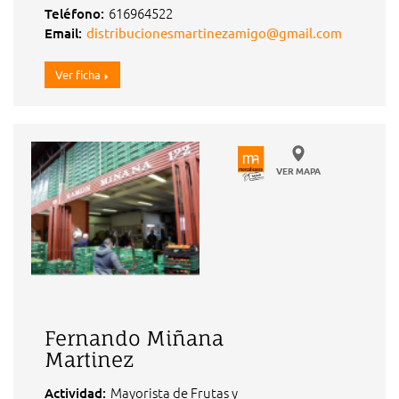
616964522
Teléfono:
Email:
distribucionesmartinezamigo@gmail.com
Ver ficha
VER MAPA
Fernando Miñana
Martinez
Mayorista de Frutas y
Actividad: