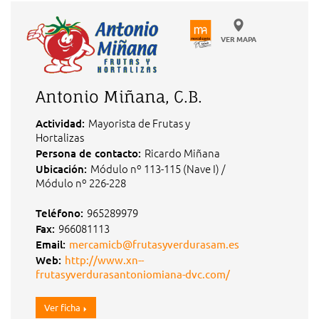
VER MAPA
Antonio Miñana, C.B.
Mayorista de Frutas y
Actividad:
Hortalizas
Ricardo Miñana
Persona de contacto:
Módulo nº 113-115 (Nave I) /
Ubicación:
Módulo nº 226-228
965289979
Teléfono:
966081113
Fax:
Email:
mercamicb@frutasyverdurasam.es
Web:
http://www.xn--
frutasyverdurasantoniomiana-dvc.com/
Ver ficha