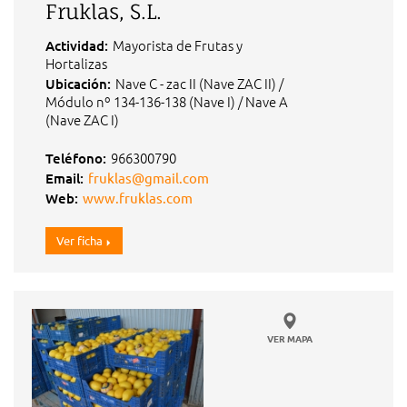
Fruklas, S.L.
Mayorista de Frutas y
Actividad:
Hortalizas
Nave C - zac II (Nave ZAC II) /
Ubicación:
Módulo nº 134-136-138 (Nave I) / Nave A
(Nave ZAC I)
966300790
Teléfono:
Email:
fruklas@gmail.com
Web:
www.fruklas.com
Ver ficha
VER MAPA