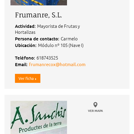
Frumanre, S.L.
Mayorista de Frutas y
Actividad:
Hortalizas
Carmelo
Persona de contacto:
Módulo nº 105 (Nave I)
Ubicación:
618743525
Teléfono:
Email:
frumanrecox@hotmail.com
Ver ficha
VER MAPA