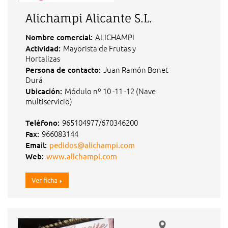
Alichampi Alicante S.L.
ALICHAMPI
Nombre comercial:
Mayorista de Frutas y
Actividad:
Hortalizas
Juan Ramón Bonet
Persona de contacto:
Durá
Módulo nº 10 -11 -12 (Nave
Ubicación:
multiservicio)
965104977/670346200
Teléfono:
966083144
Fax:
Email:
pedidos@alichampi.com
Web:
www.alichampi.com
Ver ficha