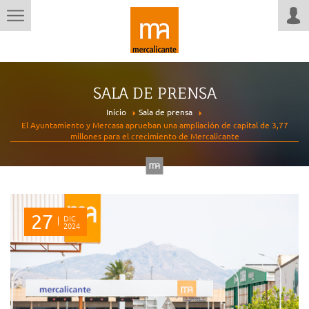
SALA DE PRENSA
Inicio
Sala de prensa
El Ayuntamiento y Mercasa aprueban una ampliación de capital de 3,77
millones para el crecimiento de Mercalicante
27
DIC
2024