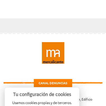
CANAL DENUNCIAS
Tu configuración de cookies
Carretera de Madrid Km. 4, 03114 Alicante, Edificio
Usamos cookies propias y de terceros.
Administrativo, planta 3ª