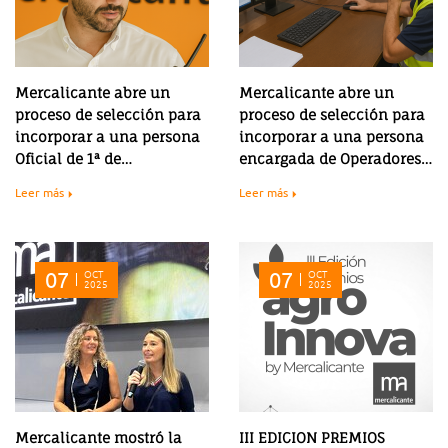
Mercalicante abre un
Mercalicante abre un
proceso de selección para
proceso de selección para
incorporar a una persona
incorporar a una persona
Oficial de 1ª de
encargada de Operadores
Mantenimiento
de Servicios Generales
Leer más
Leer más
07
OCT
07
OCT
2025
2025
Mercalicante mostró la
III EDICION PREMIOS