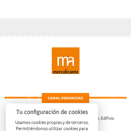
CANAL DENUNCIAS
Tu configuración de cookies
Carretera de Madrid Km. 4, 03114 Alicante, Edificio
Usamos cookies propias y de terceros.
Administrativo, planta 3ª
Permitiéndonos utilizar cookies para