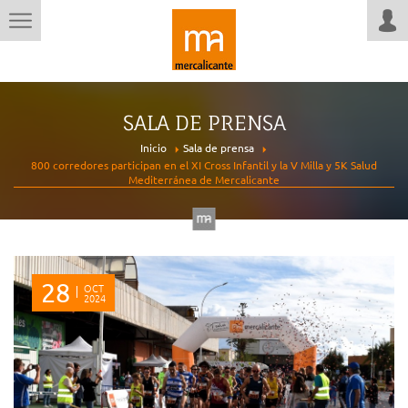
SALA DE PRENSA
Inicio
Sala de prensa
800 corredores participan en el XI Cross Infantil y la V Milla y 5K Salud
Mediterránea de Mercalicante
28
OCT
2024