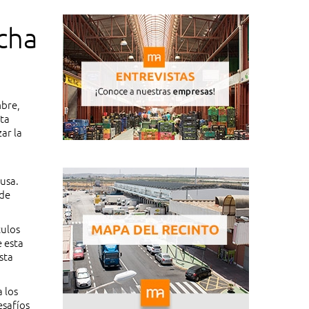
cha
mbre,
sta
ar la
usa.
 de
culos
 esta
sta
 los
esafíos