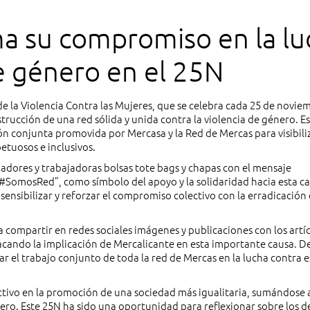
ma su compromiso en la lu
de género en el 25N
de la Violencia Contra las Mujeres, que se celebra cada 25 de novie
ucción de una red sólida y unida contra la violencia de género. E
ión conjunta promovida por Mercasa y la Red de Mercas para visibiliz
etuosos e inclusivos.
jadores y trabajadoras bolsas tote bags y chapas con el mensaje
#SomosRed”, como símbolo del apoyo y la solidaridad hacia esta ca
nsibilizar y reforzar el compromiso colectivo con la erradicación
 compartir en redes sociales imágenes y publicaciones con los artí
acando la implicación de Mercalicante en esta importante causa. De
zar el trabajo conjunto de toda la red de Mercas en la lucha contra e
ctivo en la promoción de una sociedad más igualitaria, sumándose a
nero. Este 25N ha sido una oportunidad para reflexionar sobre los d