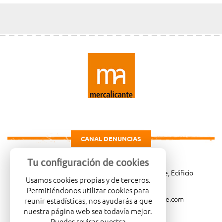
CANAL DENUNCIAS
Tu configuración de cookies
Carretera de Madrid Km. 4, 03114 Alicante, Edificio
Usamos cookies propias y de terceros.
Administrativo, planta 3ª
Permitiéndonos utilizar cookies para
966081001
merca@mercalicante.com
reunir estadísticas, nos ayudarás a que
nuestra página web sea todavía mejor.
Puedes revisar nuestra