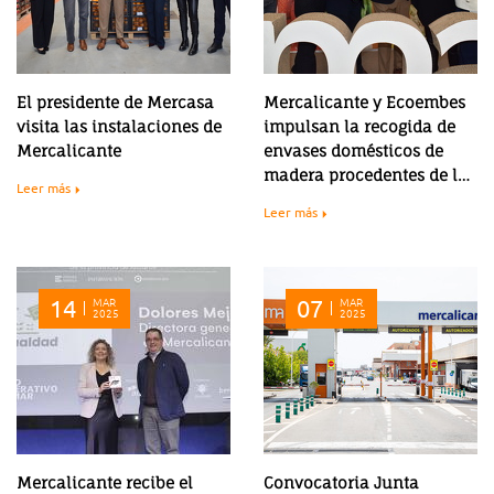
El presidente de Mercasa
Mercalicante y Ecoembes
visita las instalaciones de
impulsan la recogida de
Mercalicante
envases domésticos de
madera procedentes de la
Leer más
actividad del mercado
Leer más
mayorista
14
MAR
07
MAR
2025
2025
Mercalicante recibe el
Convocatoria Junta