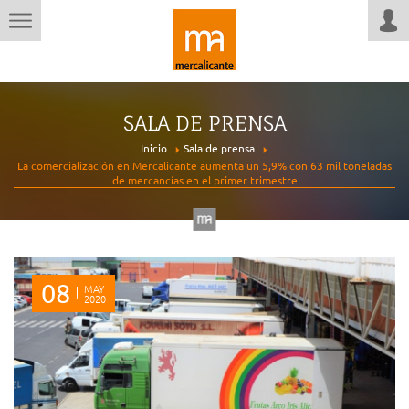
SALA DE PRENSA
Inicio
Sala de prensa
La comercialización en Mercalicante aumenta un 5,9% con 63 mil toneladas
de mercancías en el primer trimestre
08
MAY
2020