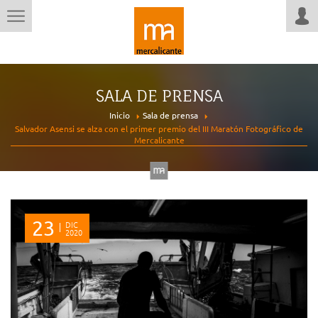
SALA DE PRENSA
Inicio
Sala de prensa
Salvador Asensi se alza con el primer premio del III Maratón Fotográfico de
Mercalicante
23
DIC
2020