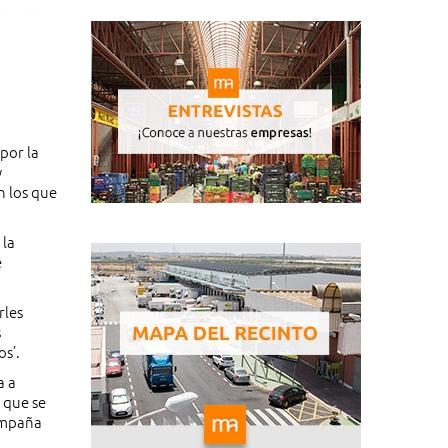
por la
y
n los que
 la
e
rles
s
os’.
a a
 que se
ampaña