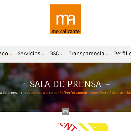
ado
Servicios
RSC
Transparencia
Perfil
SALA DE PRENSA
la de prensa
Nos unimos a la campaña ‘Perfectamente imperfectos’ de la asociac