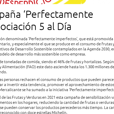
mpaña ‘Perfectamente
ociación 5 al Día
ación denominada ‘Perfectamente imperfectos’, que está promovida 
entario, y especialmente el que se produce en el consumo de frutas 
jetivos de Desarrollo Sostenible contemplados en la Agenda 2030, e
 modelo de desarrollo más sostenible como empresa.
de toneladas de comida, siendo el 46% de frutas y hortalizas. Según
y Alimentación (FAO) este dato asciende hasta los 1.300 millones d
ndo.
as personas rechacen el consumo de productos que pueden parece
ar a invertir esta tendencia, promover el aprovechamiento de esto
 Mercalicante se ha sumado a la iniciativa ‘Perfectamente imperfect
 de las Frutas y Verduras en 2021 esta campaña de sensibilización v
mentos en los hogares, reduciendo la cantidad de frutas o verduras
se pueden conservar los productos perecederos más tiempo. La c
reconocido con doce estrellas Michelín.