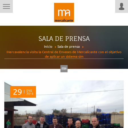
SALA DE PRENSA
Inicio
Sala de prensa
Mercavalencia visita la Central de Envases de Mercalicante con el objetivo
de aplicar un sistema sim
29
ENE
2014