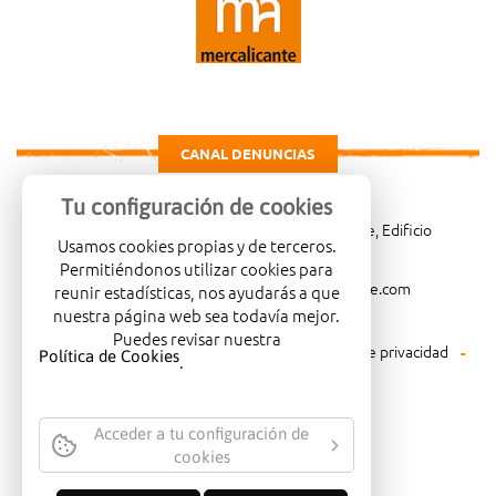
CANAL DENUNCIAS
Tu configuración de cookies
Carretera de Madrid Km. 4, 03114 Alicante, Edificio
Usamos cookies propias y de terceros.
Administrativo, planta 3ª
Permitiéndonos utilizar cookies para
966081001
merca@mercalicante.com
reunir estadísticas, nos ayudarás a que
nuestra página web sea todavía mejor.
Puedes revisar nuestra
Aviso legal
Política de cookies
Política de privacidad
Política de Cookies
.
Política medioambiental
Acceder a tu configuración de
cookies
EMPRESA CERTIFICADA CON EL
SELLO DE CALIDAD ISO-14001