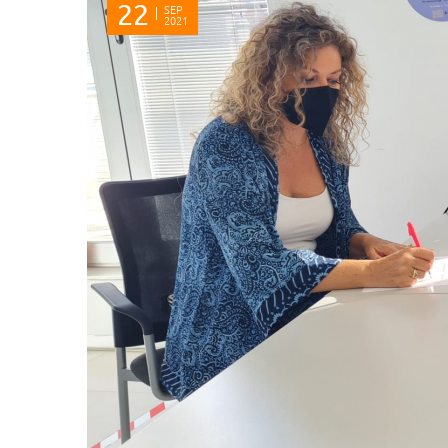
22
SEP
2021