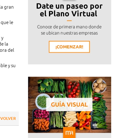
la gran
 que le
 y
de la
ora del
ble y su
VOLVER