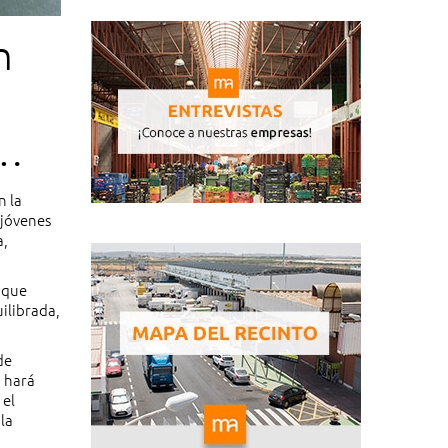
n
n la
 jóvenes
a,
 que
uilibrada,
de
a hará
 el
la