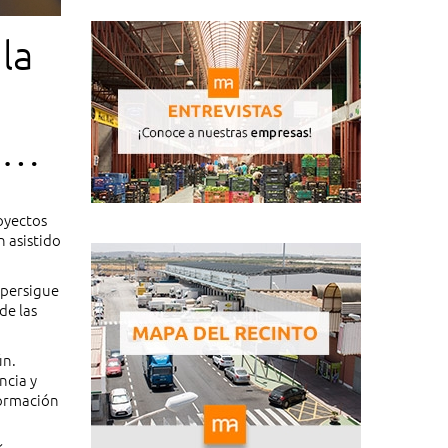
la
ión
royectos
n asistido
 persigue
de las
ún.
ncia y
formación