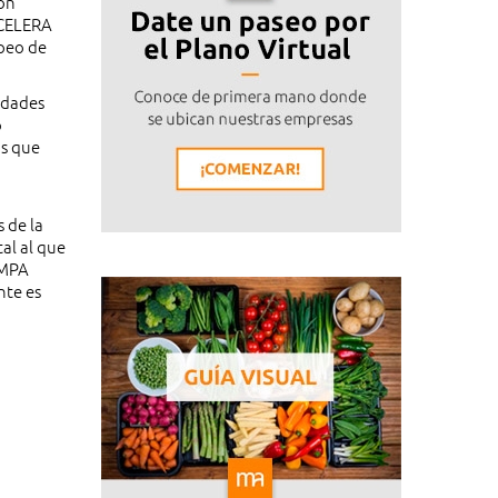
ión
ACELERA
peo de
idades
o
os que
 de la
al al que
EMPA
nte es