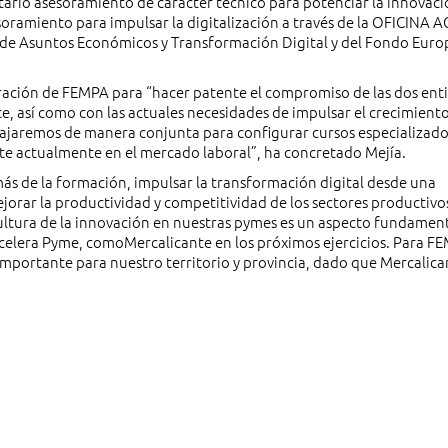
tario asesoramiento de carácter técnico para potenciar la innovac
soramiento para impulsar la digitalización a través de la OFICINA 
de Asuntos Económicos y Transformación Digital y del Fondo Euro
oración de FEMPA para “hacer patente el compromiso de las dos ent
nte, así como con las actuales necesidades de impulsar el crecimient
abajaremos de manera conjunta para configurar cursos especializad
ste actualmente en el mercado laboral”, ha concretado Mejía.
más de la formación, impulsar la transformación digital desde una
ejorar la productividad y competitividad de los sectores productivos
cultura de la innovación en nuestras pymes es un aspecto fundament
 Acelera Pyme, comoMercalicante en los próximos ejercicios. Para F
importante para nuestro territorio y provincia, dado que Mercalica