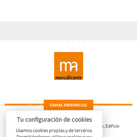
CANAL DENUNCIAS
Tu configuración de cookies
Carretera de Madrid Km. 4, 03114 Alicante, Edificio
Usamos cookies propias y de terceros.
Administrativo, planta 3ª
Permitiéndonos utilizar cookies para