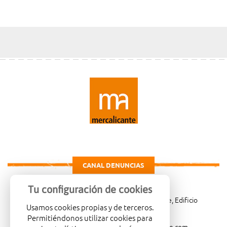
CANAL DENUNCIAS
Tu configuración de cookies
Carretera de Madrid Km. 4, 03114 Alicante, Edificio
Usamos cookies propias y de terceros.
Administrativo, planta 3ª
Permitiéndonos utilizar cookies para
966081001
merca@mercalicante.com