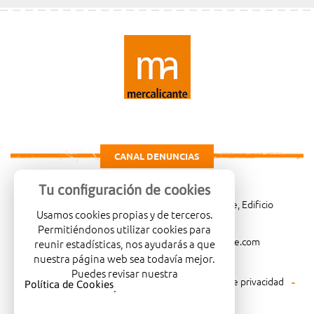
CANAL DENUNCIAS
Tu configuración de cookies
Carretera de Madrid Km. 4, 03114 Alicante, Edificio
Usamos cookies propias y de terceros.
Administrativo, planta 3ª
Permitiéndonos utilizar cookies para
966081001
merca@mercalicante.com
reunir estadísticas, nos ayudarás a que
nuestra página web sea todavía mejor.
Puedes revisar nuestra
Aviso legal
Política de cookies
Política de privacidad
Política de Cookies
.
Política medioambiental