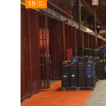
19
DIC
2014