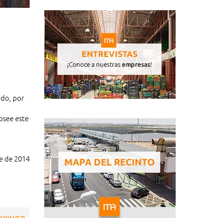
ado, por
osee este
e de 2014