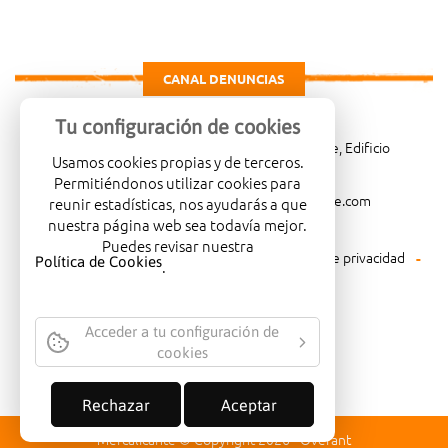
CANAL DENUNCIAS
Tu configuración de cookies
Carretera de Madrid Km. 4, 03114 Alicante, Edificio
Usamos cookies propias y de terceros.
Administrativo, planta 3ª
Permitiéndonos utilizar cookies para
966081001
merca@mercalicante.com
reunir estadísticas, nos ayudarás a que
nuestra página web sea todavía mejor.
Puedes revisar nuestra
Aviso legal
Política de cookies
Política de privacidad
Política de Cookies
.
Política medioambiental
Acceder a tu configuración de
cookies
EMPRESA CERTIFICADA CON EL
SELLO DE CALIDAD ISO-14001
Rechazar
Aceptar
Mercalicante © Copyright 2026 -
Overant