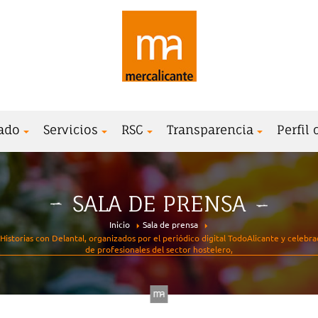
ado
Servicios
RSC
Transparencia
Perfil
SALA DE PRENSA
Inicio
Sala de prensa
 Historias con Delantal, organizados por el periódico digital TodoAlicante y celeb
de profesionales del sector hostelero,