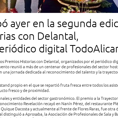
pó ayer en la segunda edi
rias con Delantal,
eriódico digital TodoAlica
a Mediterráneo. El evento
os Premios Historias con Delantal, organizados por el periódico dig
vento reunió a más de un centenar de profesionales del sector host
centenar de profesionales
n una jornada dedicada al reconocimiento del talento y la trayecto
and propio en el que se repartió fruta fresca entre todos los asist
ucto fresco y de proximidad.
nales y entidades del sector gastronómico. El premio a la Trayector
onocimiento Revelación recayó en Nanín Pérez, del restaurante Pl
 Quique Dacosta y actualmente al frente de Flores Raras, fue otra d
 distinguió a Aprosaba, la Asociación de Profesionales de Sala y Ba