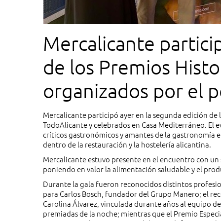
Mercalicante partici
de los Premios Histo
organizados por el p
y celebrados en Cas
Mercalicante participó ayer en la segunda edición de l
TodoAlicante y celebrados en Casa Mediterráneo. El e
reunió a más de un 
críticos gastronómicos y amantes de la gastronomía e
dentro de la restauración y la hostelería alicantina.
sector hostelero,
Mercalicante estuvo presente en el encuentro con un st
poniendo en valor la alimentación saludable y el prod
Durante la gala fueron reconocidos distintos profesio
para Carlos Bosch, fundador del Grupo Manero; el rec
Carolina Álvarez, vinculada durante años al equipo de
premiadas de la noche; mientras que el Premio Especial