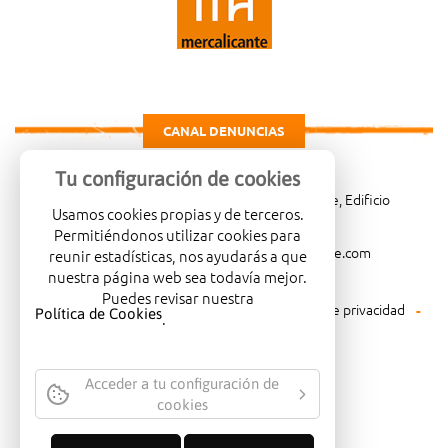
CANAL DENUNCIAS
Tu configuración de cookies
Carretera de Madrid Km. 4, 03114 Alicante, Edificio
Usamos cookies propias y de terceros.
Administrativo, planta 3ª
Permitiéndonos utilizar cookies para
966081001
merca@mercalicante.com
reunir estadísticas, nos ayudarás a que
nuestra página web sea todavía mejor.
Puedes revisar nuestra
Aviso legal
Política de cookies
Política de privacidad
Política de Cookies
.
Política medioambiental
Acceder a tu configuración de
cookies
EMPRESA CERTIFICADA CON EL
SELLO DE CALIDAD ISO-14001