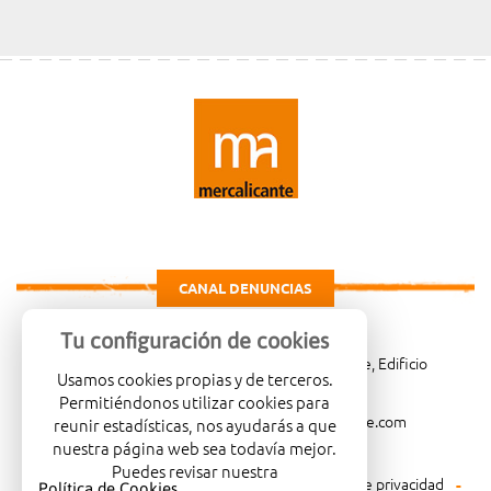
CANAL DENUNCIAS
Tu configuración de cookies
Carretera de Madrid Km. 4, 03114 Alicante, Edificio
Usamos cookies propias y de terceros.
Administrativo, planta 3ª
Permitiéndonos utilizar cookies para
966081001
merca@mercalicante.com
reunir estadísticas, nos ayudarás a que
nuestra página web sea todavía mejor.
Puedes revisar nuestra
Aviso legal
Política de cookies
Política de privacidad
Política de Cookies