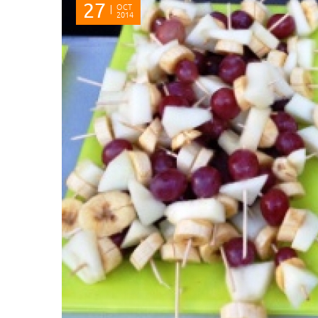
27
OCT
2014