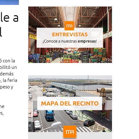
le a
l
ó con la
bilitó un
 además
 la feria
 peso y
ene
s,