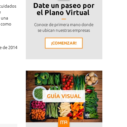
 cuidados
e
o una
s como
e de 2014