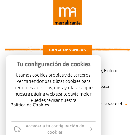
CANAL DENUNCIAS
Tu configuración de cookies
Carretera de Madrid Km. 4, 03114 Alicante, Edificio
Usamos cookies propias y de terceros.
Administrativo, planta 3ª
Permitiéndonos utilizar cookies para
966081001
merca@mercalicante.com
reunir estadísticas, nos ayudarás a que
nuestra página web sea todavía mejor.
Puedes revisar nuestra
Aviso legal
Política de cookies
Política de privacidad
Política de Cookies
.
Política medioambiental
Acceder a tu configuración de
cookies