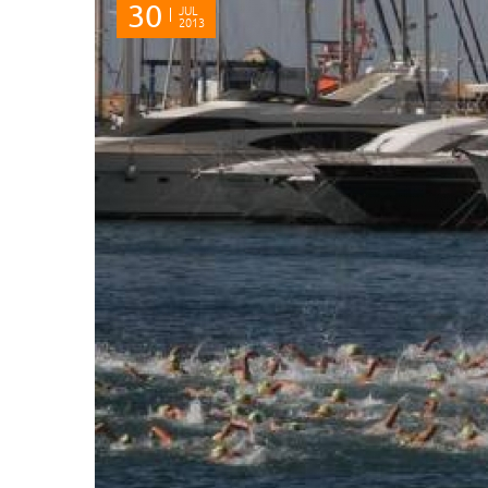
30
JUL
2013