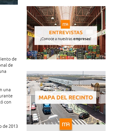
miento de
onal de
 una
on una
durante
tó con
io de 2013