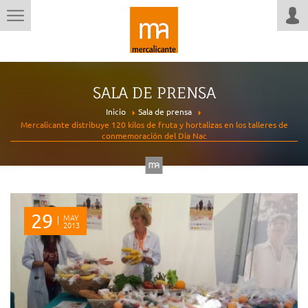
SALA DE PRENSA
Inicio
Sala de prensa
Mercalicante distribuye 120 kilos de fruta y hortalizas en los talleres de
conmemoración del Día Nac
29
MAY
2013