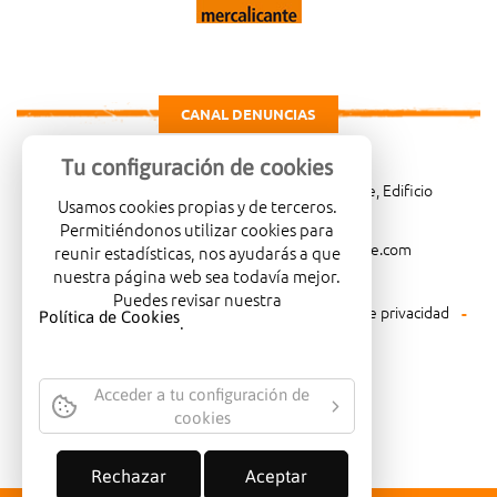
CANAL DENUNCIAS
Tu configuración de cookies
Carretera de Madrid Km. 4, 03114 Alicante, Edificio
Usamos cookies propias y de terceros.
Administrativo, planta 3ª
Permitiéndonos utilizar cookies para
966081001
merca@mercalicante.com
reunir estadísticas, nos ayudarás a que
nuestra página web sea todavía mejor.
Puedes revisar nuestra
Aviso legal
Política de cookies
Política de privacidad
Política de Cookies
.
Política medioambiental
Acceder a tu configuración de
cookies
EMPRESA CERTIFICADA CON EL
SELLO DE CALIDAD ISO-14001
Rechazar
Aceptar