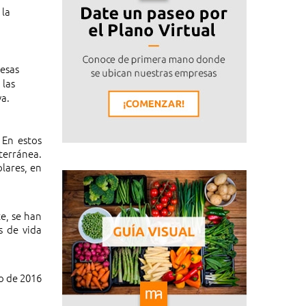
 la
resas
 las
va.
 En estos
terránea.
olares, en
e, se han
s de vida
o de 2016