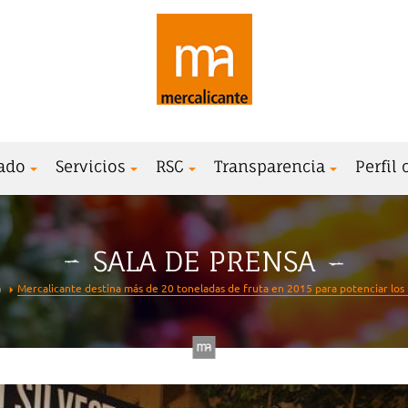
ado
Servicios
RSC
Transparencia
Perfil
SALA DE PRENSA
a
Mercalicante destina más de 20 toneladas de fruta en 2015 para potenciar los 