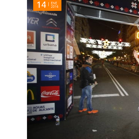
14
ENE
2016