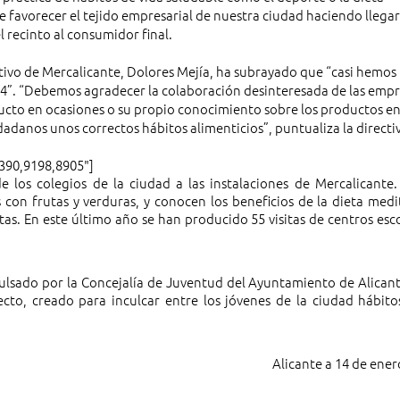
 favorecer el tejido empresarial de nuestra ciudad haciendo llegar
l recinto al consumidor final.
ativo de Mercalicante, Dolores Mejía, ha subrayado que “casi hemos
014”. “Debemos agradecer la colaboración desinteresada de las emp
ucto en ocasiones o su propio conocimiento sobre los productos en
dadanos unos correctos hábitos alimenticios”, puntualiza la directi
9390,9198,8905"]
de los colegios de la ciudad a las instalaciones de Mercalicante.
s con frutas y verduras, y conocen los beneficios de la dieta medi
utas. En este último año se han producido 55 visitas de centros esc
lsado por la Concejalía de Juventud del Ayuntamiento de Alicant
cto, creado para inculcar entre los jóvenes de la ciudad hábito
Alicante a 14 de ener