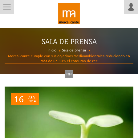
SALA DE PRENSA
Inicio
Sala de prensa
Mercalicante cumple con sus objetivos medioambientales reduciendo en
más de un 30% el consumo de rec
16
ABR
2014