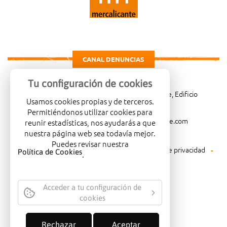
CANAL DENUNCIAS
Tu configuración de cookies
Carretera de Madrid Km. 4, 03114 Alicante, Edificio
Usamos cookies propias y de terceros.
Administrativo, planta 3ª
Permitiéndonos utilizar cookies para
966081001
merca@mercalicante.com
reunir estadísticas, nos ayudarás a que
nuestra página web sea todavía mejor.
Puedes revisar nuestra
Aviso legal
Política de cookies
Política de privacidad
Política de Cookies
.
Política medioambiental
Acceder a tu configuración de
cookies
EMPRESA CERTIFICADA CON EL
SELLO DE CALIDAD ISO-14001
Rechazar
Aceptar