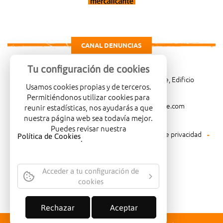
CANAL DENUNCIAS
Tu configuración de cookies
Carretera de Madrid Km. 4, 03114 Alicante, Edificio
Usamos cookies propias y de terceros.
Administrativo, planta 3ª
Permitiéndonos utilizar cookies para
966081001
merca@mercalicante.com
reunir estadísticas, nos ayudarás a que
nuestra página web sea todavía mejor.
Puedes revisar nuestra
Aviso legal
Política de cookies
Política de privacidad
Política de Cookies
.
Política medioambiental
Acceder a tu configuración de
cookies
EMPRESA CERTIFICADA CON EL
SELLO DE CALIDAD ISO-14001
Rechazar
Aceptar