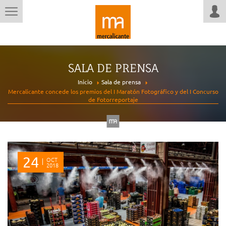
SALA DE PRENSA
Inicio
Sala de prensa
Mercalicante concede los premios del I Maratón Fotográfico y del I Concurso
de Fotorreportaje
24
OCT
2018