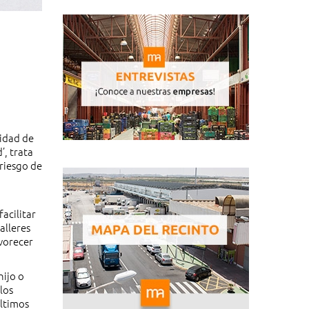
sidad de
’, trata
 riesgo de
acilitar
alleres
avorecer
hijo o
los
últimos