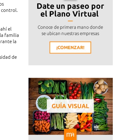
os
 control.
ahí el
la familia
rante la
rsidad de