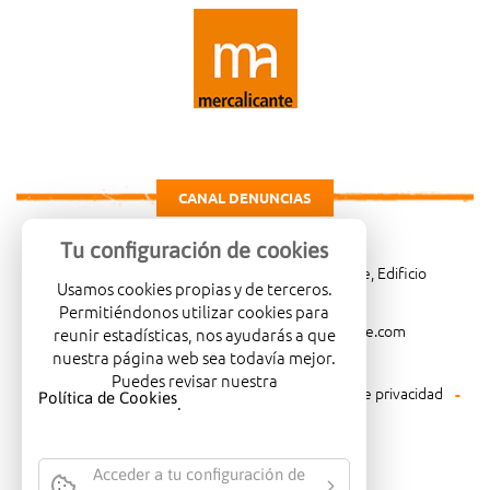
CANAL DENUNCIAS
Tu configuración de cookies
Carretera de Madrid Km. 4, 03114 Alicante, Edificio
Usamos cookies propias y de terceros.
Administrativo, planta 3ª
Permitiéndonos utilizar cookies para
966081001
merca@mercalicante.com
reunir estadísticas, nos ayudarás a que
nuestra página web sea todavía mejor.
Puedes revisar nuestra
Aviso legal
Política de cookies
Política de privacidad
Política de Cookies
.
Política medioambiental
Acceder a tu configuración de