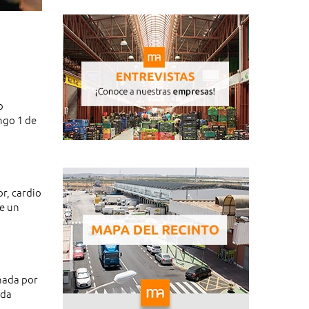
o
ngo 1 de
r, cardio
ne un
onada por
ida