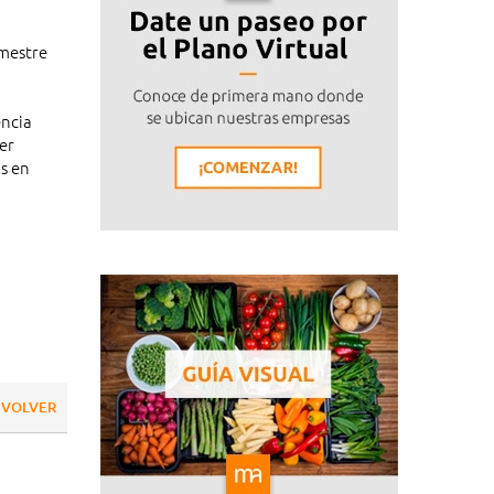
imestre
encia
er
s en
VOLVER