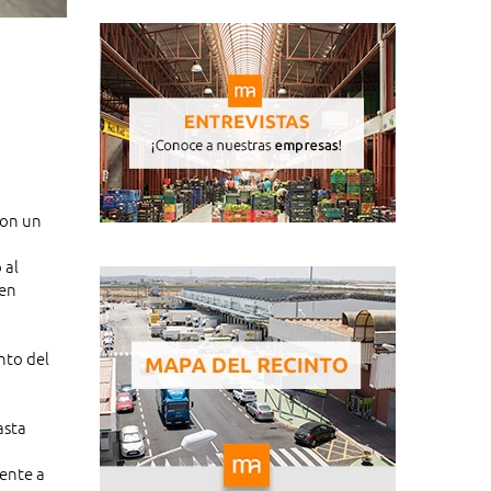
con un
 al
 en
nto del
asta
rente a