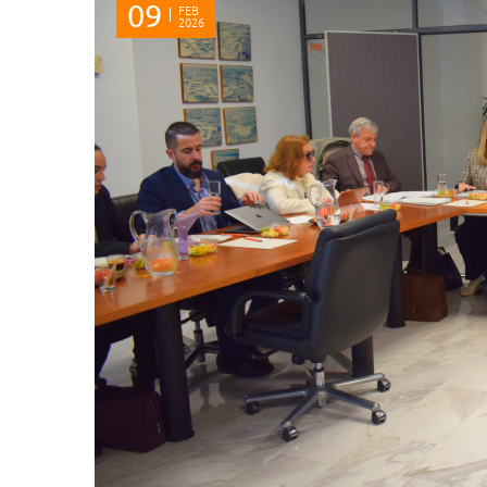
09
FEB
2026