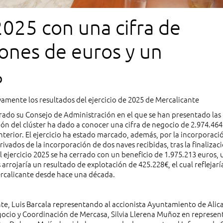
2025 con una cifra de
lones de euros y un
%
amente los resultados del ejercicio de 2025 de Mercalicante
brado su Consejo de Administración en el que se han presentado las
ción del clúster ha dado a conocer una cifra de negocio de 2.974.464
terior. El ejercicio ha estado marcado, además, por la incorporaci
ivados de la incorporación de dos naves recibidas, tras la finalizaci
 ejercicio 2025 se ha cerrado con un beneficio de 1.975.213 euros, 
arrojaría un resultado de explotación de 425.228€, el cual reflejarí
ercalicante desde hace una década.
nte, Luis Barcala representando al accionista Ayuntamiento de Alica
egocio y Coordinación de Mercasa, Silvia Llerena Muñoz en represen