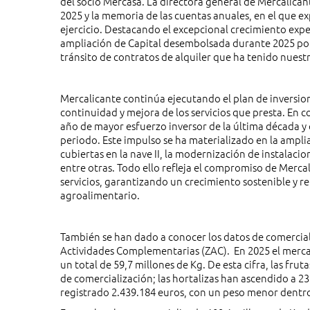
del socio Mercasa. La directora general de Mercalican
2025 y la memoria de las cuentas anuales, en el que ex
ejercicio. Destacando el excepcional crecimiento exp
ampliación de Capital desembolsada durante 2025 por l
tránsito de contratos de alquiler que ha tenido nuestra
Mercalicante continúa ejecutando el plan de inversion
continuidad y mejora de los servicios que presta. En c
año de mayor esfuerzo inversor de la última década y 
periodo. Este impulso se ha materializado en la amplia
cubiertas en la nave II, la modernización de instalac
entre otras. Todo ello refleja el compromiso de Merca
servicios, garantizando un crecimiento sostenible y r
agroalimentario.
También se han dado a conocer los datos de comerciali
Actividades Complementarias (ZAC). En 2025 el merca
un total de 59,7 millones de Kg. De esta cifra, las fr
de comercialización; las hortalizas han ascendido a 23
registrado 2.439.184 euros, con un peso menor dentro