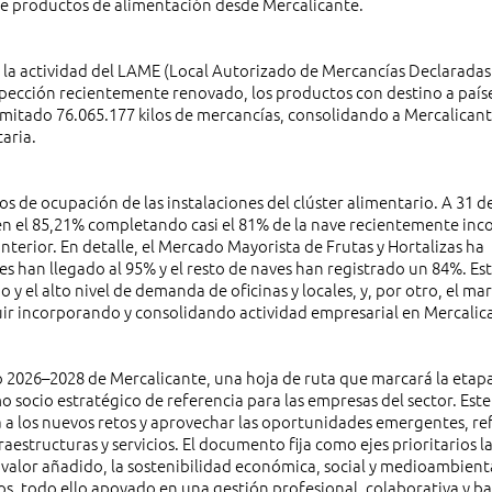
 de productos de alimentación desde Mercalicante.
 la actividad del LAME (Local Autorizado de Mercancías Declaradas
spección recientemente renovado, los productos con destino a país
ramitado 76.065.177 kilos de mercancías, consolidando a Mercalica
aria.
s de ocupación de las instalaciones del clúster alimentario. A 31 d
en el 85,21% completando casi el 81% de la nave recientemente inc
erior. En detalle, el Mercado Mayorista de Frutas y Hortalizas ha
es han llegado al 95% y el resto de naves han registrado un 84%. Es
 y el alto nivel de demanda de oficinas y locales, y, por otro, el m
uir incorporando y consolidando actividad empresarial en Mercalic
o 2026–2028 de Mercalicante, una hoja de ruta que marcará la etapa
 socio estratégico de referencia para las empresas del sector. Est
ta a los nuevos retos y aprovechar las oportunidades emergentes, r
aestructuras y servicios. El documento fija como ejes prioritarios l
o valor añadido, la sostenibilidad económica, social y medioambiental
ios, todo ello apoyado en una gestión profesional, colaborativa y b