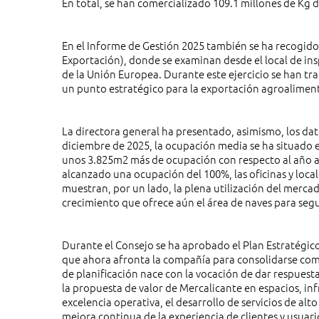
En total, se han comercializado 109.1 millones de Kg
En el Informe de Gestión 2025 también se ha recogido
Exportación), donde se examinan desde el local de in
de la Unión Europea. Durante este ejercicio se han t
un punto estratégico para la exportación agroaliment
La directora general ha presentado, asimismo, los dato
diciembre de 2025, la ocupación media se ha situado 
unos 3.825m2 más de ocupación con respecto al año ant
alcanzado una ocupación del 100%, las oficinas y local
muestran, por un lado, la plena utilización del mercado
crecimiento que ofrece aún el área de naves para seg
Durante el Consejo se ha aprobado el Plan Estratégic
que ahora afronta la compañía para consolidarse como
de planificación nace con la vocación de dar respues
la propuesta de valor de Mercalicante en espacios, infr
excelencia operativa, el desarrollo de servicios de alt
mejora continua de la experiencia de clientes y usuar