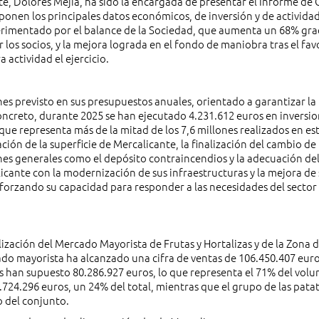
te, Dolores Mejía, ha sido la encargada de presentar el Informe de 
ponen los principales datos económicos, de inversión y de actividad
erimentado por el balance de la Sociedad, que aumenta un 68% grac
os socios, y la mejora lograda en el fondo de maniobra tras el fav
 actividad el ejercicio.
es previsto en sus presupuestos anuales, orientado a garantizar la
oncreto, durante 2025 se han ejecutado 4.231.612 euros en inversion
que representa más de la mitad de los 7,6 millones realizados en es
ción de la superficie de Mercalicante, la finalización del cambio de
iones generales como el depósito contraincendios y la adecuación de
licante con la modernización de sus infraestructuras y la mejora de 
eforzando su capacidad para responder a las necesidades del sector
zación del Mercado Mayorista de Frutas y Hortalizas y de la Zona 
do mayorista ha alcanzado una cifra de ventas de 106.450.407 eur
utas han supuesto 80.286.927 euros, lo que representa el 71% del vol
.724.296 euros, un 24% del total, mientras que el grupo de las pata
 del conjunto.