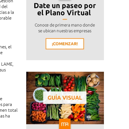
Gestión
 del
ias a la
orable
es, el
te
l LAME,
sus
de
os para
umen total
tas ha