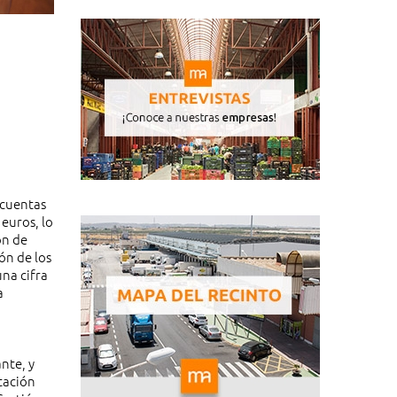
 cuentas
 euros, lo
ón de
ón de los
una cifra
a
nte, y
tación