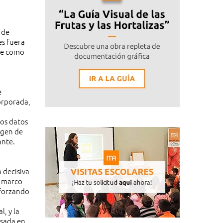
 de
es fuera
nte como
e
orporada,
tos datos
argen de
ante.
 decisiva
e marco
eforzando
a
, y la
asada en