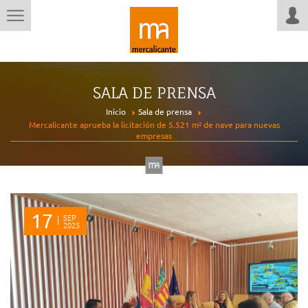
SALA DE PRENSA
Inicio
Sala de prensa
Mercalicante aprueba la licitación de 5.521 m² de nave para nuevas
empresas
17
SEP
2025