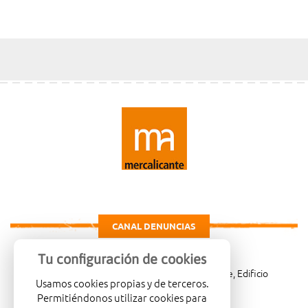
CANAL DENUNCIAS
Tu configuración de cookies
Carretera de Madrid Km. 4, 03114 Alicante, Edificio
Usamos cookies propias y de terceros.
Administrativo, planta 3ª
Permitiéndonos utilizar cookies para