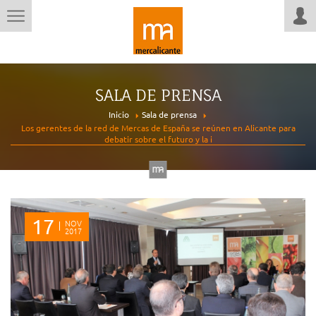
SALA DE PRENSA
Inicio
Sala de prensa
Los gerentes de la red de Mercas de España se reúnen en Alicante para
debatir sobre el futuro y la i
17
NOV
2017