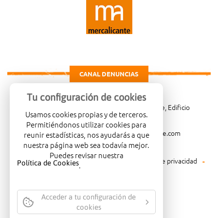
CANAL DENUNCIAS
Tu configuración de cookies
Carretera de Madrid Km. 4, 03114 Alicante, Edificio
Usamos cookies propias y de terceros.
Administrativo, planta 3ª
Permitiéndonos utilizar cookies para
966081001
merca@mercalicante.com
reunir estadísticas, nos ayudarás a que
nuestra página web sea todavía mejor.
Puedes revisar nuestra
Aviso legal
Política de cookies
Política de privacidad
Política de Cookies
.
Política medioambiental
Acceder a tu configuración de
cookies
EMPRESA CERTIFICADA CON EL
SELLO DE CALIDAD ISO-14001