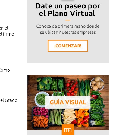
n el
l firme
 Como
del Grado