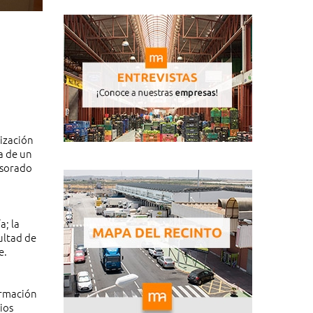
lización
a de un
esorado
a; la
ultad de
e.
ormación
ios