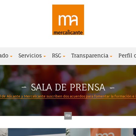
ado
Servicios
RSC
Transparencia
Perfil
SALA DE PRENSA
d de Alicante y Mercalicante suscriben dos acuerdos para fomentar la formación e 