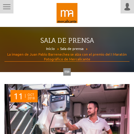
SALA DE PRENSA
Inicio
Sala de prensa
La imagen de Juan Pablo Barrenechea se alza con el premio del I Maratón
Fotográfico de Mercalicante
11
OCT
2018