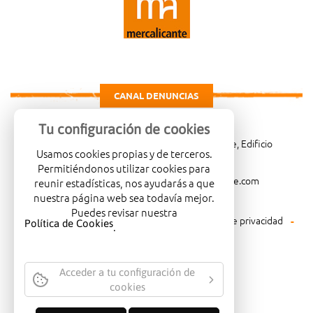
CANAL DENUNCIAS
Tu configuración de cookies
Carretera de Madrid Km. 4, 03114 Alicante, Edificio
Usamos cookies propias y de terceros.
Administrativo, planta 3ª
Permitiéndonos utilizar cookies para
966081001
merca@mercalicante.com
reunir estadísticas, nos ayudarás a que
nuestra página web sea todavía mejor.
Puedes revisar nuestra
Aviso legal
Política de cookies
Política de privacidad
Política de Cookies
.
Política medioambiental
Acceder a tu configuración de
cookies
EMPRESA CERTIFICADA CON EL
SELLO DE CALIDAD ISO-14001