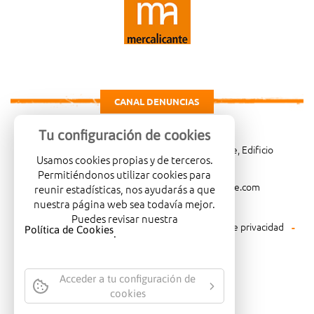
CANAL DENUNCIAS
Tu configuración de cookies
Carretera de Madrid Km. 4, 03114 Alicante, Edificio
Usamos cookies propias y de terceros.
Administrativo, planta 3ª
Permitiéndonos utilizar cookies para
966081001
merca@mercalicante.com
reunir estadísticas, nos ayudarás a que
nuestra página web sea todavía mejor.
Puedes revisar nuestra
Aviso legal
Política de cookies
Política de privacidad
Política de Cookies
.
Política medioambiental
Acceder a tu configuración de
cookies
EMPRESA CERTIFICADA CON EL
SELLO DE CALIDAD ISO-14001