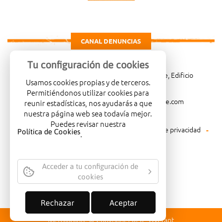
CANAL DENUNCIAS
Tu configuración de cookies
Carretera de Madrid Km. 4, 03114 Alicante, Edificio
Usamos cookies propias y de terceros.
Administrativo, planta 3ª
Permitiéndonos utilizar cookies para
966081001
merca@mercalicante.com
reunir estadísticas, nos ayudarás a que
nuestra página web sea todavía mejor.
Puedes revisar nuestra
Aviso legal
Política de cookies
Política de privacidad
Política de Cookies
.
Política medioambiental
Acceder a tu configuración de
cookies
EMPRESA CERTIFICADA CON EL
SELLO DE CALIDAD ISO-14001
Rechazar
Aceptar
Mercalicante © Copyright 2026 -
Overant