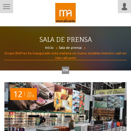
SALA DE PRENSA
Inicio
Sala de prensa
Grupo Biofres ha inaugurado esta mañana un nuevo establecimiento cash en
Mercalicante
12
JUL
2018