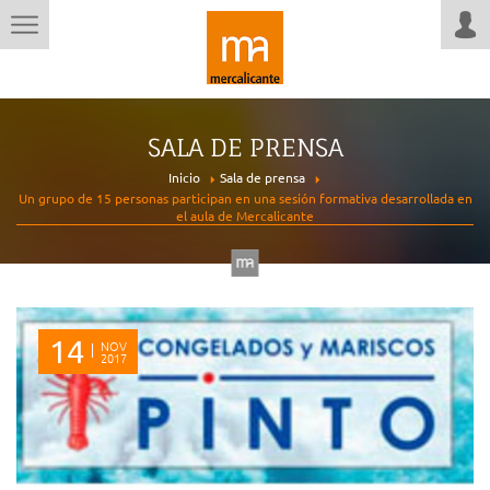
SALA DE PRENSA
Inicio
Sala de prensa
Un grupo de 15 personas participan en una sesión formativa desarrollada en
el aula de Mercalicante
14
NOV
2017