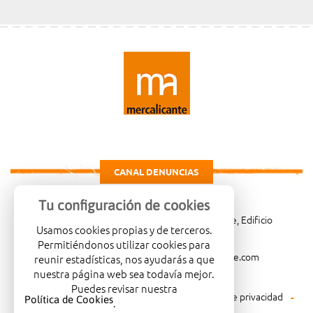
CANAL DENUNCIAS
Tu configuración de cookies
Carretera de Madrid Km. 4, 03114 Alicante, Edificio
Usamos cookies propias y de terceros.
Administrativo, planta 3ª
Permitiéndonos utilizar cookies para
966081001
merca@mercalicante.com
reunir estadísticas, nos ayudarás a que
nuestra página web sea todavía mejor.
Puedes revisar nuestra
Aviso legal
Política de cookies
Política de privacidad
Política de Cookies
.
Política medioambiental