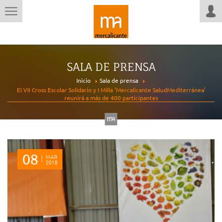
SALA DE PRENSA
Inicio
Sala de prensa
El VII Cross Escolar Solidario y I Milla ‘Mercalicante SaludMediterránea’
reunirá a más de 400 participantes
08
MAR
2018