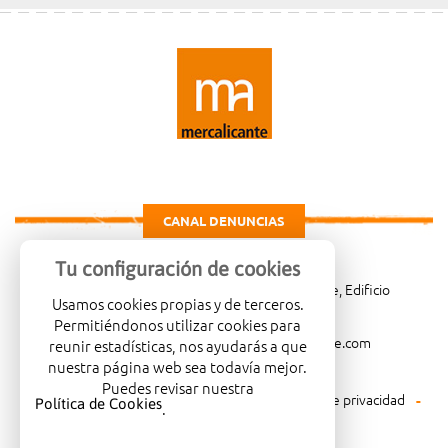
CANAL DENUNCIAS
Tu configuración de cookies
Carretera de Madrid Km. 4, 03114 Alicante, Edificio
Usamos cookies propias y de terceros.
Administrativo, planta 3ª
Permitiéndonos utilizar cookies para
966081001
merca@mercalicante.com
reunir estadísticas, nos ayudarás a que
nuestra página web sea todavía mejor.
Puedes revisar nuestra
Aviso legal
Política de cookies
Política de privacidad
Política de Cookies
.
Política medioambiental