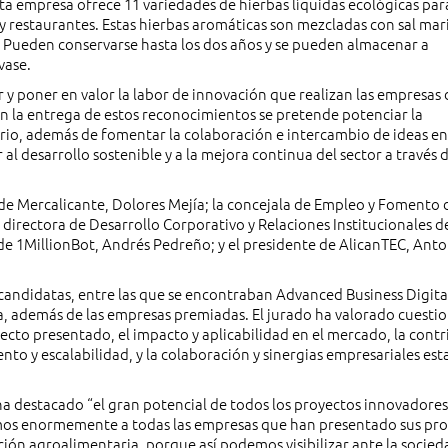
a empresa ofrece 11 variedades de hierbas líquidas ecológicas par
 y restaurantes. Estas hierbas aromáticas son mezcladas con sal mar
. Pueden conservarse hasta los dos años y se pueden almacenar a
vase.
 y poner en valor la labor de innovación que realizan las empresas 
on la entrega de estos reconocimientos se pretende potenciar la
rio, además de fomentar la colaboración e intercambio de ideas ent
al desarrollo sostenible y a la mejora continua del sector a través d
 de Mercalicante, Dolores Mejía; la concejala de Empleo y Fomento 
directora de Desarrollo Corporativo y Relaciones Institucionales d
 de 1MillionBot, Andrés Pedreño; y el presidente de AlicanTEC, Ant
candidatas, entre las que se encontraban Advanced Business Digita
, además de las empresas premiadas. El jurado ha valorado cuesti
ecto presentado, el impacto y aplicabilidad en el mercado, la contr
ento y escalabilidad, y la colaboración y sinergias empresariales est
ha destacado “el gran potencial de todos los proyectos innovadores
mos enormemente a todas las empresas que han presentado sus pr
ón agroalimentaria, porque así podemos visibilizar ante la socied