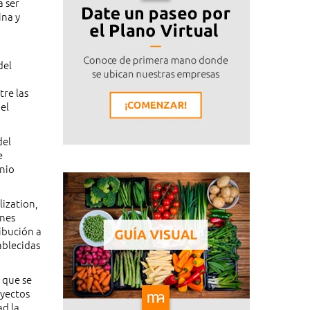
a ser
ina y
del
re las
el
del
e
onio
lization,
ones
ibución a
ablecidas
 que se
oyectos
ad la