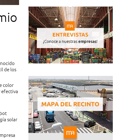
emio
onocido
il de los
e color
 efectiva
obot
gía solar
 empresa