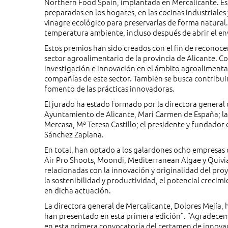
Northern Food Spain, implantada en Mercalicante. Est
preparadas en los hogares, en las cocinas industriales
vinagre ecológico para preservarlas de forma natural
temperatura ambiente, incluso después de abrir el en
Estos premios han sido creados con el fin de reconocer
sector agroalimentario de la provincia de Alicante. C
investigación e innovación en el ámbito agroalimenta
compañías de este sector. También se busca contribuir 
fomento de las prácticas innovadoras.
El jurado ha estado formado por la directora general
Ayuntamiento de Alicante, Mari Carmen de España; la 
Mercasa, Mª Teresa Castillo; el presidente y fundador
Sánchez Zaplana.
En total, han optado a los galardones ocho empresas 
Air Pro Shoots, Moondi, Mediterranean Algae y Quivia
relacionadas con la innovación y originalidad del proy
la sostenibilidad y productividad, el potencial crecimi
en dicha actuación.
La directora general de Mercalicante, Dolores Mejía, 
han presentado en esta primera edición”. “Agradece
en esta primera convocatoria del certamen de innovaci